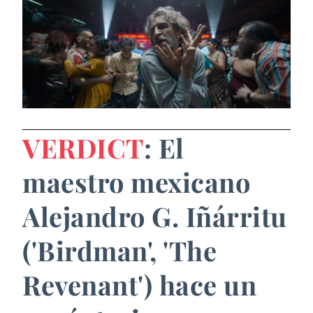
VERDICT
: El
maestro mexicano
Alejandro G. Iñárritu
('Birdman', 'The
Revenant') hace un