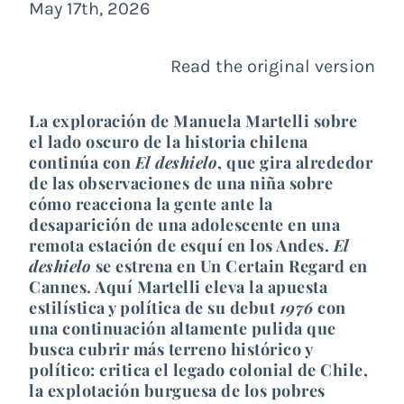
May 17th, 2026
Read the original version
La exploración de Manuela Martelli sobr
e
el lado oscuro de la historia chilena
continúa con
El deshielo
, que gira alrededor
de las observaciones de una niña sobre
cómo reacciona la g
ente
ante la
desaparición de una adolescente en una
r
emota
estación de esquí en los Andes.
El
deshielo
s
e
estr
ena en
Un Certain Regard en
Cannes. Aquí Martelli eleva la apuesta
estilística y política de su debut
1976
con
una continuación altam
ente
pulida que
busca cubrir más terreno histórico y
político: critica el legado colonial de Chile,
la explotación burguesa de los pobres