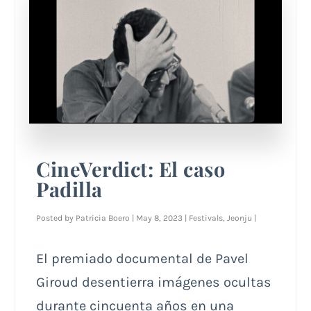
CineVerdict: El caso
Padilla
Posted by
Patricia Boero
|
May 8, 2023
|
Festivals
,
Jeonju
|
El premiado documental de Pavel
Giroud desentierra imágenes ocultas
durante cincuenta años en una