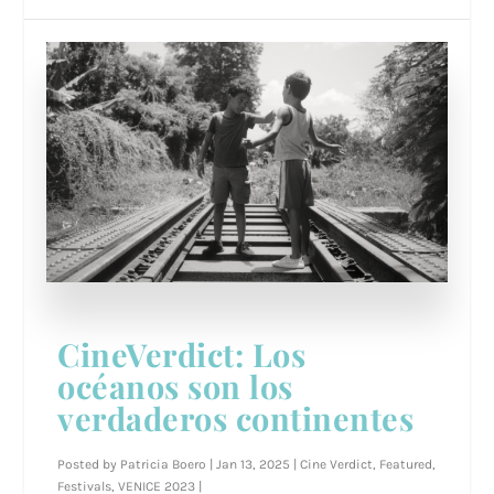
CineVerdict: Los
océanos son los
verdaderos continentes
Posted by
Patricia Boero
|
Jan 13, 2025
|
Cine Verdict
,
Featured
,
Festivals
,
VENICE 2023
|